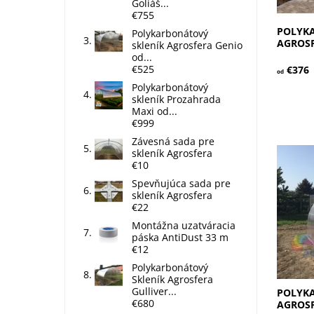
Záruka:
Goliáš...
€755
POLYK
Polykarbonátový
AGROSF
skleník Agrosfera Genio
od...
€525
€376
od
Polykarbonátový
skleník Prozahrada
Maxi od...
€999
Závesná sada pre
Patrí do
skleník Agrosfera
najlepš
€10
cena.Po
Spevňujúca sada pre
GARANT 
skleník Agrosfera
očakáva
€22
spoľahli
Montážna uzatváracia
Dostupn
páska AntiDust 33 m
Kód:
€12
Značka:
Záruka:
Polykarbonátový
Skleník Agrosfera
Gulliver...
POLYK
€680
AGROSF