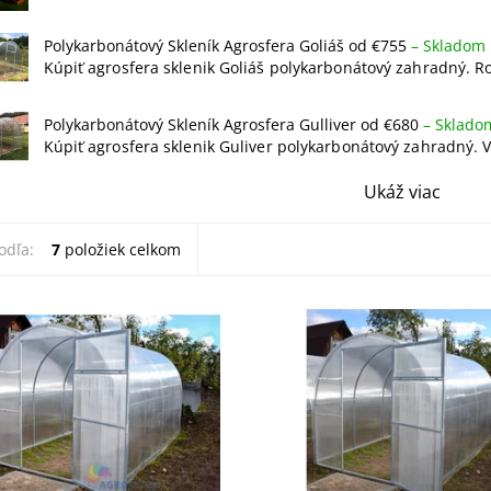
Polykarbonátový Skleník Agrosfera Goliáš od €755
–
Skladom
Kúpiť agrosfera sklenik Goliáš polykarbonátový zahradný. R
Polykarbonátový Skleník Agrosfera Gulliver od €680
–
Sklado
Kúpiť agrosfera sklenik Guliver polykarbonátový zahradný. V 
Ukáž viac
odľa:
7
položiek celkom
grosfera sklenik Gnom
Kúpiť agrosfera sklenik Greta
bonátový zahradný.Skleník o
polykarbonátový zahradný.
,64 m vhodný do menších
Polykarbonátový skleník GRETA
k, oceľová konštrukcia s jekly
Skleník s najjednoduchšou mo
 x 0,8 mm, rozteč oblúkov 1
na trhu. Rozmery: šírka 2,00 m
výška 2,00 m x dĺžka...
osť:
Skladom
Dostupnosť:
Skladom
43/4 M2
Kód:
52/4/4
Agrosfera
Značka:
Agrosfera