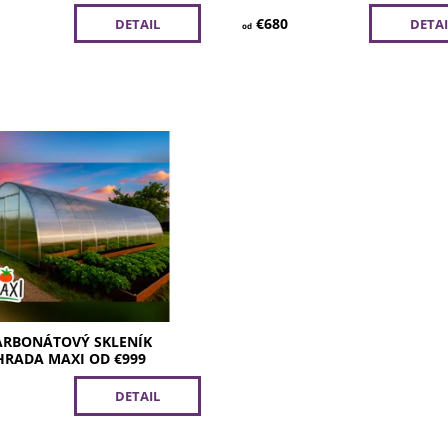
€680
DETAIL
DETAI
od
eľký priestor, veľká radosť.
kleník je ideálnym riešením
dého, kto chce viac priestoru
ovanie a zároveň jednoduchú
bez zbytočných...
osť:
Skladom
77/4/4 M
5 rokov
ARBONÁTOVÝ SKLENÍK
RADA MAXI OD €999
DETAIL