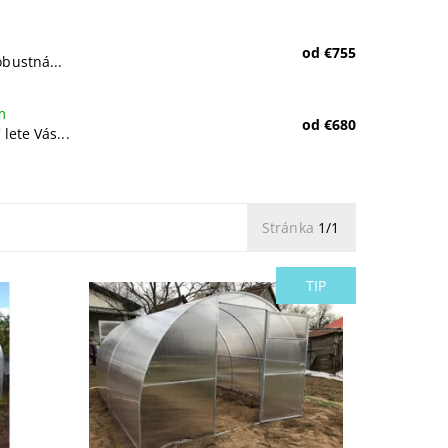
od €755
obustná...
m
od €680
lete Vás...
Stránka
1/1
TIP
Kúpiť agrosfera sklenik Genio.
Ideálny model do južných okresov
 -
alebo všade tam, kde Vás nezvykne
ntážou
cez noc prekvapiť veľmi bohatá
 x
nádielka snehu.
Dostupnosť:
Skladom
Kód:
46/4 M
Značka:
Agrosfera
Záruka:
5 rokov