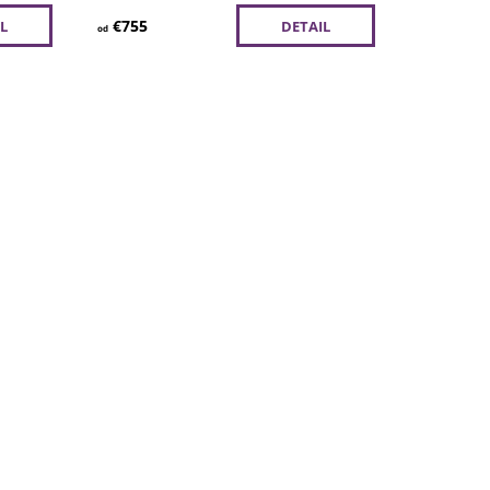
€755
L
DETAIL
od