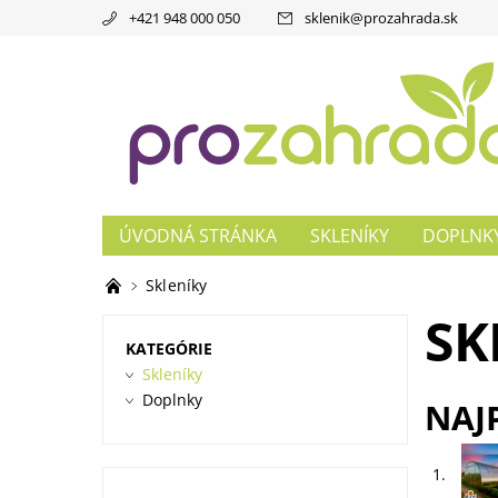
+421 948 000 050
sklenik
@
prozahrada.sk
ÚVODNÁ STRÁNKA
SKLENÍKY
DOPLNK
ZÁHRADNÁ DLAŽBA
Skleníky
SK
KATEGÓRIE
Skleníky
Doplnky
NAJ
1.