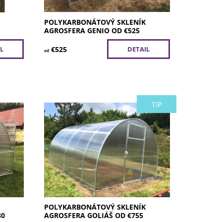
POLYKARBONÁTOVÝ SKLENÍK
AGROSFERA GENIO OD €525
€525
L
DETAIL
od
TIP
r
Kúpiť agrosfera sklenik Goliáš
ete Vás
polykarbonátový zahradný. Robustná
me Vám
konštrukcia a absolútna spoľahlivosť.
a pocit
Podľa odborníkov skutočný šampión
ý si...
medzi skleníkmi
Dostupnosť:
Skladom
Kód:
67/4/4
Značka:
Agrosfera
Záruka:
5 rokov
POLYKARBONÁTOVÝ SKLENÍK
80
AGROSFERA GOLIÁŠ OD €755