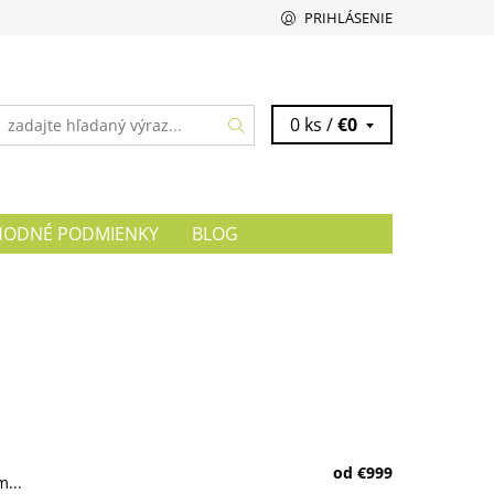
PRIHLÁSENIE
0 ks /
€0
ODNÉ PODMIENKY
BLOG
od €999
m...