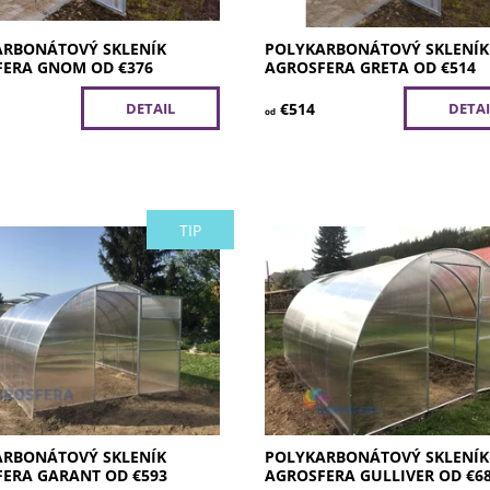
2 roky
Záruka:
5 rokov
ARBONÁTOVÝ SKLENÍK
POLYKARBONÁTOVÝ SKLENÍK
ERA GNOM OD €376
AGROSFERA GRETA OD €514
€514
DETAIL
DETAI
od
TIP
 vyššej strednej triedy s
Kúpiť agrosfera sklenik Gulive
ím pomerom odolnosť /
polykarbonátový zahradný. V l
lykarbonátový skleník
poteší bohatou úrodou a v zi
vyhľadávajú tí, ktorí
dodá jeho robustná konštrukci
jú hlavne vyššiu odolnosť a
dôvery, ostrieľaný matador, ktor
vosť....
Dostupnosť:
Skladom
osť:
Skladom
Kód:
58/4/4
49/4/4
Značka:
Agrosfera
Agrosfera
Záruka:
5 rokov
5 rokov
ARBONÁTOVÝ SKLENÍK
POLYKARBONÁTOVÝ SKLENÍK
ERA GARANT OD €593
AGROSFERA GULLIVER OD €6