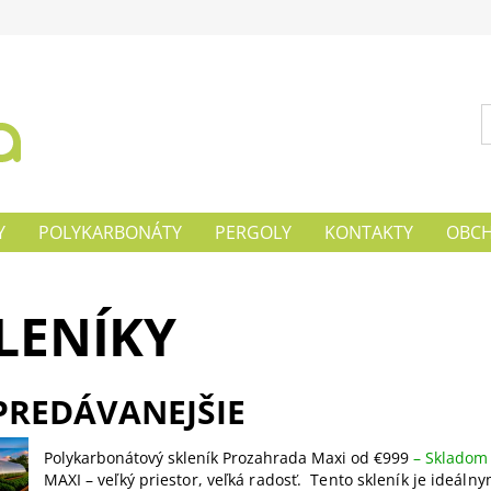
Y
POLYKARBONÁTY
PERGOLY
KONTAKTY
OBCH
LENÍKY
PREDÁVANEJŠIE
Polykarbonátový skleník Prozahrada Maxi od €999
–
Skladom
MAXI – veľký priestor, veľká radosť. Tento skleník je ideálny