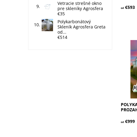
Vetracie strešné okno
€593
pre skleníky Agrosfera
od
€35
Polykarbonátový
Skleník Agrosfera Greta
od...
€514
MAXI – v
Tento s
pre kaž
na pest
montáž 
Dostupn
Kód:
Záruka:
POLYK
PROZAH
€999
od