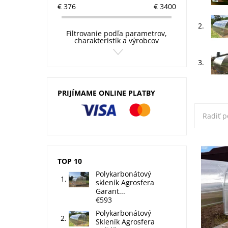
€
376
€
3400
2.
Filtrovanie podľa parametrov,
charakteristík a výrobcov
3.
PRIJÍMAME ONLINE PLATBY
Radiť p
Kúpiť a
polykar
TOP 10
šírke 1
záhradie
Polykarbonátový
20 x 20
skleník Agrosfera
m....
Garant...
€593
Dostupn
Kód:
Polykarbonátový
Značka:
Skleník Agrosfera