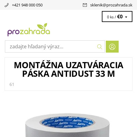
+421 948 000 050
sklenik
@
prozahrada.sk
€0
0 ks /
MONTÁŽNA UZATVÁRACIA
PÁSKA ANTIDUST 33 M
61