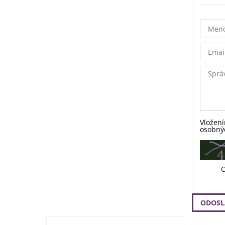
Vložení
osobný
O