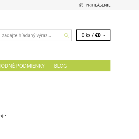
PRIHLÁSENIE
0 ks /
€0
ODNÉ PODMIENKY
BLOG
aje.