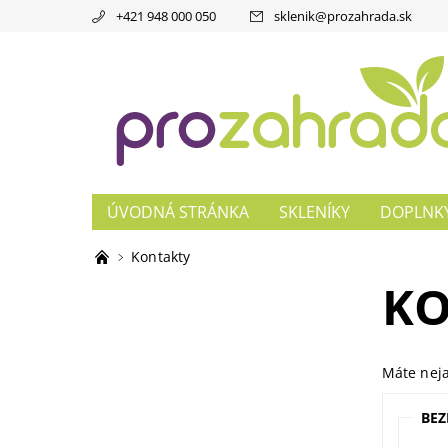
+421 948 000 050
sklenik
@
prozahrada.sk
ÚVODNÁ STRÁNKA
SKLENÍKY
DOPLNK
ZÁHRADNÁ DLAŽBA
Kontakty
KO
Máte neja
BE