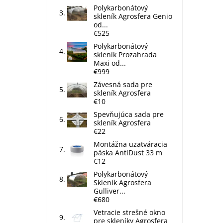
Polykarbonátový
skleník Agrosfera Genio
od...
€525
Polykarbonátový
skleník Prozahrada
Maxi od...
€999
Závesná sada pre
skleník Agrosfera
€10
Spevňujúca sada pre
skleník Agrosfera
€22
Montážna uzatváracia
páska AntiDust 33 m
€12
Polykarbonátový
Skleník Agrosfera
Gulliver...
€680
Vetracie strešné okno
pre skleníky Agrosfera